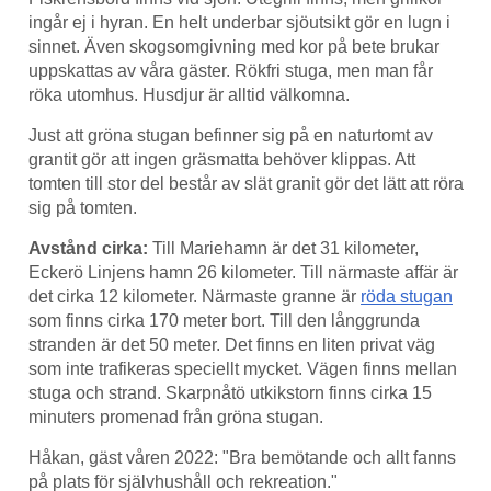
ingår ej i hyran. En helt underbar sjöutsikt gör en lugn i
sinnet. Även skogsomgivning med kor på bete brukar
uppskattas av våra gäster. Rökfri stuga, men man får
röka utomhus. Husdjur är alltid välkomna.
Just att gröna stugan befinner sig på en naturtomt av
grantit gör att ingen gräsmatta behöver klippas. Att
tomten till stor del består av slät granit gör det lätt att röra
sig på tomten.
Avstånd cirka:
Till Mariehamn är det 31 kilometer,
Eckerö Linjens hamn 26 kilometer. Till närmaste affär är
det cirka 12 kilometer. Närmaste granne är
röda stugan
som finns cirka 170 meter bort. Till den långgrunda
stranden är det 50 meter. Det finns en liten privat väg
som inte trafikeras speciellt mycket. Vägen finns mellan
stuga och strand. Skarpnåtö utkikstorn finns cirka 15
minuters promenad från gröna stugan.
Håkan, gäst våren 2022: "Bra bemötande och allt fanns
på plats för självhushåll och rekreation."