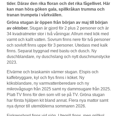
tider. Därav den rika floran och det rika fågellivet. Här
kan man höra göken gala, spillkråkan trumma och
tranan trumpeta i vårkvällen.
Gröna stugan är öppen från början av maj till början
av oktober.
Stugan är gjord för
2 plus 2 personer och är
34 kvadratmeter stor i två våningar. Allrum med kök med
varmt och kallt vatten. Sovrum finns nere för två personer
och sovloft finns uppe för 3 personer. Utedass med kalk
finns. Separat byggnad
med bastu och dusch. Ny
duschblandare, ny duschslang och nytt duschmunstycke
2023.
Elvärme och braskamin värmer stugan. Elspis och
kaffebryggare, kyl och frys finns i köket. Ny
köksblandare, ny varmvattenberedare och ny
mikrovågsugn från 2025 samt ny dammsugare från 2025.
Platt-TV finns för den som
vill se på TV. Gröna stugan
har första hjälpen kit bland annat. Flera nya mattor samt
nya dynor till utemöblerna sommaren 2026.
Fiskrensbord finns vid sjön. Utegrill finns, men grillkol