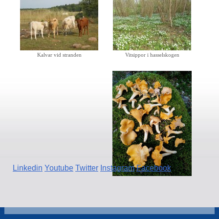
Kalvar vid stranden
Vitsippor i hasselskogen
Kantareller
Linkedin
Youtube
Twitter
Instagram
Facebook