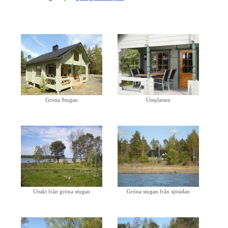
Gröna Stugan
Uteplatsen
Utsikt från gröna stugan
Gröna stugan från sjösidan