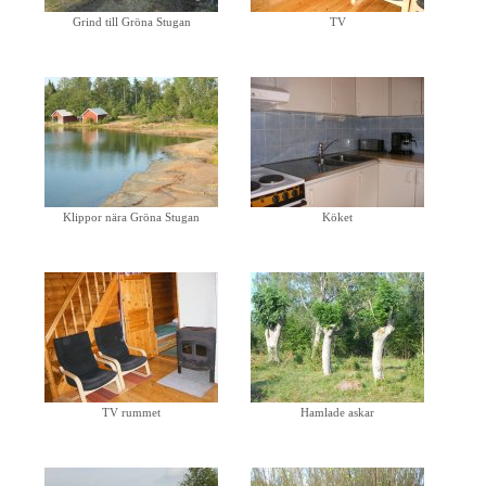
Grind till Gröna Stugan
TV
Klippor nära Gröna Stugan
Köket
TV rummet
Hamlade askar