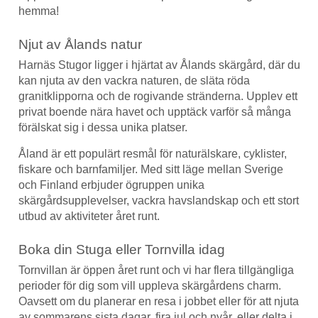
hemma!
Njut av Ålands natur
Harnäs Stugor ligger i hjärtat av Ålands skärgård, där du
kan njuta av den vackra naturen, de släta röda
granitklipporna och de rogivande stränderna. Upplev ett
privat boende nära havet och upptäck varför så många
förälskat sig i dessa unika platser.
Åland är ett populärt resmål för naturälskare, cyklister,
fiskare och barnfamiljer. Med sitt läge mellan Sverige
och Finland erbjuder ögruppen unika
skärgårdsupplevelser, vackra havslandskap och ett stort
utbud av aktiviteter året runt.
Boka din Stuga eller Tornvilla idag
Tornvillan är öppen året runt och vi har flera tillgängliga
perioder för dig som vill uppleva skärgårdens charm.
Oavsett om du planerar en resa i jobbet eller för att njuta
av sommarens sista dagar, fira jul och nyår, eller delta i