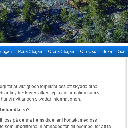
Stugan
Röda Stugan
Gröna Stugan
Om Oss
Boka
Suom
gritet är viktigt och förpliktar oss att skydda dina
tetspolicy beskriver vilken typ av information som vi
hur vi nyttjar och skyddar informationen.
 behandlar vi?
ill oss på denna hemsida eller i kontakt med oss
te som uppgifterna inlämnades för, till exempel för att ta