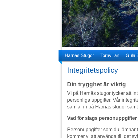
Harnäs Stugor
Tornvillan
Gula 
Integritetspolicy
Din trygghet är viktig
Vi på Harnäs stugor tycker att inte
personliga uppgifter. Vår integri
samlar in på Harnäs stugor samt 
Vad för slags personuppgifter
Personuppgifter som du lämnar t
kommer vi att använda till det syf