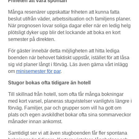
Friheten att vara spontan
Många resenärer uppskattar friheten att kunna fatta
beslut utifrån väder, arbetssituation och familjens planer.
När prognosen lovar soliga dagar eller när en ledig helg
plötsligt dyker upp blir det lockande att boka en kort
semester på direkten.
För gäster innebär detta möjligheten att hitta lediga
boenden när behovet faktiskt uppstår, istället för att låsa
sig vid planer långt i förväg. Läs även gärna vårt inlägg
om
minisemester för par
.
Stugor bokas ofta tidigare än hotell
Till skillnad från hotell, som ofta får många bokningar
med kort varsel, planeras stugvistelser vanligtvis längre i
förväg. Familjer, par och grupper som vill ha gott om
plats och egen avskildhet bokar ofta sina sommarveckor
månader innan ankomst.
Samtidigt ser vi att även stugboenden får fler spontana