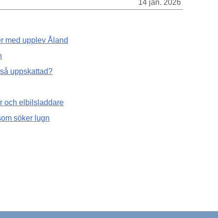
14 jan. 2026
ter med upplev Åland
n
 så uppskattad?
r och elbilsladdare
 som söker lugn