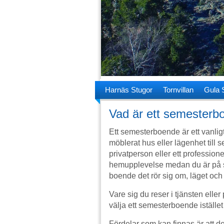
Harnäs Stugor
Tornvillan
Gula 
Vad är ett semesterb
Ett semesterboende är ett vanligt al
möblerat hus eller lägenhet till
privatperson eller ett professio
hemupplevelse medan du är på se
boende det rör sig om, läget och
Vare sig du reser i tjänsten eller 
välja ett semesterboende istället f
Fördelar som kan finnas är att de