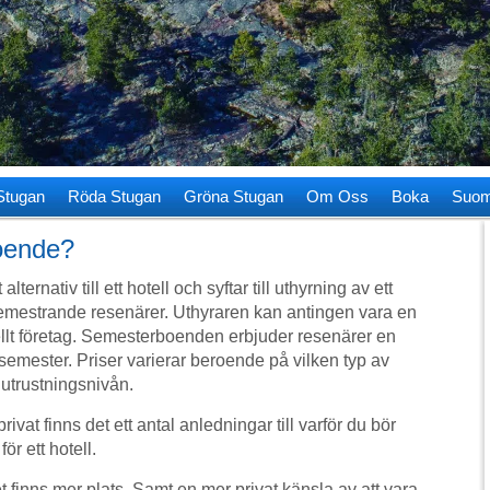
Stugan
Röda Stugan
Gröna Stugan
Om Oss
Boka
Suom
oende?
ternativ till ett hotell och syftar till uthyrning av ett
 semestrande resenärer. Uthyraren kan antingen vara en
nellt företag. Semesterboenden erbjuder resenärer en
mester. Priser varierar beroende på vilken typ av
 utrustningsnivån.
privat finns det ett antal anledningar till varför du bör
ör ett hotell.
t finns mer plats. Samt en mer privat känsla av att vara