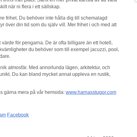
lt när ni flera i ett sällskap.
 frihet. Du behöver inte hålla dig till schemalagd
r över din tid som du själv vill. Mer frihet i och med att
rde för pengarna. De är ofta billigare än ett hotell,
bekvämligheter du behöver som till exempel jacuzzi, pool,
idare.
nik atmosfär. Med annorlunda lägen, arkitektur, och
unikt. Du kan bland mycket annat uppleva en rustik,
 Läs gärna mera på vår hemsida:
www.harnasstugor.com
ram
Facebook