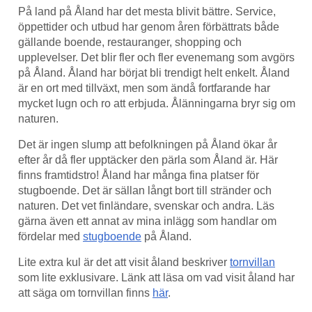
På land på Åland har det mesta blivit bättre. Service,
öppettider och utbud har genom åren förbättrats både
gällande boende, restauranger, shopping och
upplevelser. Det blir fler och fler evenemang som avgörs
på Åland. Åland har börjat bli trendigt helt enkelt. Åland
är en ort med tillväxt, men som ändå fortfarande har
mycket lugn och ro att erbjuda. Ålänningarna bryr sig om
naturen.
Det är ingen slump att befolkningen på Åland ökar år
efter år då fler upptäcker den pärla som Åland är. Här
finns framtidstro! Åland har många fina platser för
stugboende. Det är sällan långt bort till stränder och
naturen. Det vet finländare, svenskar och andra. Läs
gärna även ett annat av mina inlägg som handlar om
fördelar med
stugboende
på Åland.
Lite extra kul är det att visit åland beskriver
tornvillan
som lite exklusivare. Länk att läsa om vad visit åland har
att säga om tornvillan finns
här
.