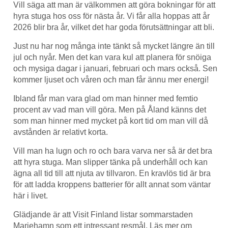
Vill säga att man är välkommen att göra bokningar för att
hyra stuga hos oss för nästa år. Vi får alla hoppas att år
2026 blir bra år, vilket det har goda förutsättningar att bli.
Just nu har nog många inte tänkt så mycket längre än till
jul och nyår. Men det kan vara kul att planera för snöiga
och mysiga dagar i januari, februari och mars också. Sen
kommer ljuset och våren och man får ännu mer energi!
Ibland får man vara glad om man hinner med femtio
procent av vad man vill göra. Men på Åland känns det
som man hinner med mycket på kort tid om man vill då
avstånden är relativt korta.
Vill man ha lugn och ro och bara varva ner så är det bra
att hyra stuga. Man slipper tänka på underhåll och kan
ägna all tid till att njuta av tillvaron. En kravlös tid är bra
för att ladda kroppens batterier för allt annat som väntar
här i livet.
Glädjande är att Visit Finland listar sommarstaden
Mariehamn som ett intressant resmål. Läs mer om