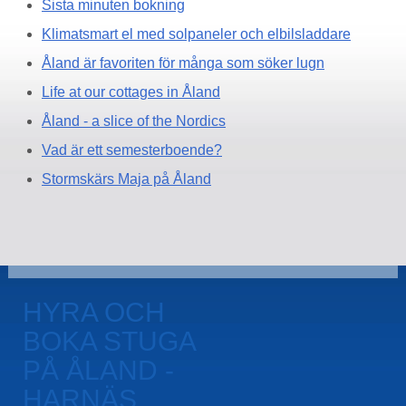
Sista minuten bokning
Klimatsmart el med solpaneler och elbilsladdare
Åland är favoriten för många som söker lugn
Life at our cottages in Åland
Åland - a slice of the Nordics
Vad är ett semesterboende?
Stormskärs Maja på Åland
HYRA OCH
BOKA STUGA
PÅ ÅLAND -
HARNÄS